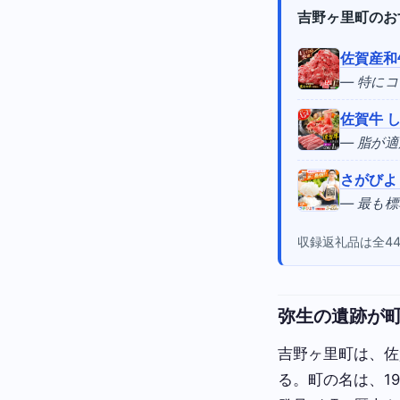
吉野ヶ里町のお
佐賀産和
— 特に
佐賀牛 
— 脂が
さがびよ
— 最も
収録返礼品は全4
弥生の遺跡が
吉野ヶ里町は、佐
る。町の名は、1