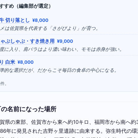
すすめ（編集部が選定）
牛 切り落とし
¥8,000
コメは佐賀県を代表する「さがびより」が育つ。
しゃぶしゃぶ・すき焼き用
¥9,000
適度に入り、肩バラはより濃い味わい、モモは赤身が強い。
り 白米
¥8,000
標準的な選択だが、だからこそ毎日の食卓の中心になる。
4件。
町の名前になった場所
賀県の東部、佐賀市から東へ約10キロ、福岡市から南へ約
986年に発見された吉野ヶ里遺跡に由来する。弥生時代の