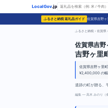
LocalGov
.jp
ふるさと納税 返礼品ガイド
佐賀県吉野ヶ
ふるさと納税
›
佐賀県
佐賀県吉野
吉野ヶ里
佐賀県吉野ヶ里
¥2,400,00
遺跡の町が贈る、
編集 — 高木 みのり