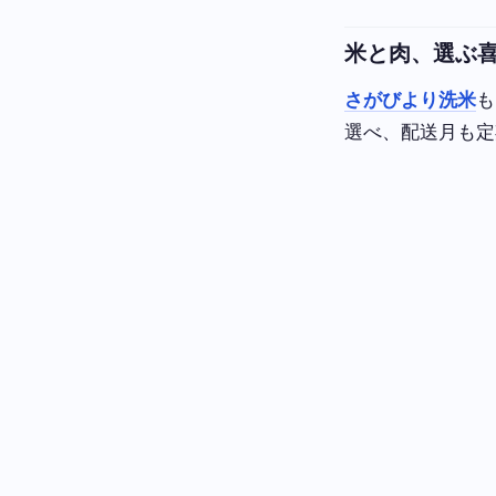
米と肉、選ぶ
さがびより洗米
も
選べ、配送月も定