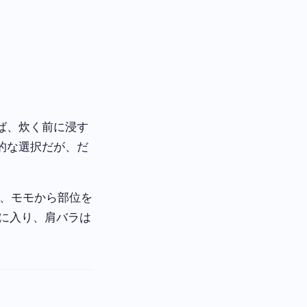
ば、炊く前に浸す
的な選択だが、だ
ラ、モモから部位を
度に入り、肩バラは