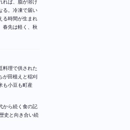
れれば、脂が溶け
なる。冷凍で届い
える時間が生まれ
。春先は軽く、秋
廷料理で供された
ちが田植えと稲刈
米も小豆も町産
代から続く食の記
歴史と向き合い続