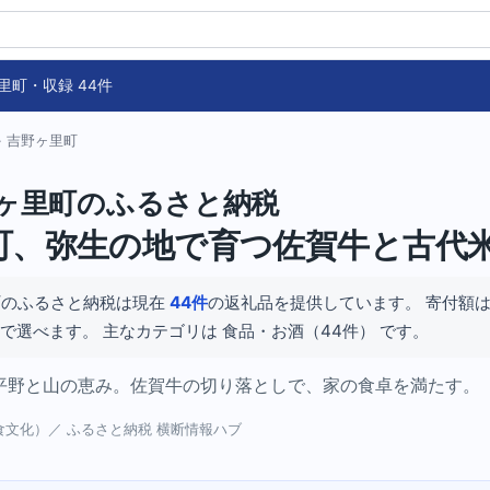
里町・収録 44件
› 吉野ヶ里町
ヶ里町のふるさと納税
町、弥生の地で育つ佐賀牛と古代
町のふるさと納税は現在
44件
の返礼品を提供しています。 寄付額は ¥
0 の幅で選べます。 主なカテゴリは 食品・お酒（44件） です。
平野と山の恵み。佐賀牛の切り落としで、家の食卓を満たす。
（食文化）／ ふるさと納税 横断情報ハブ