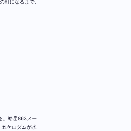
在の町になるまで、
。蛤岳863メー
、五ケ山ダムが水