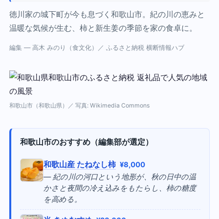
徳川家の城下町が今も息づく和歌山市。紀の川の恵みと
温暖な気候が生む、柿と新生姜の季節を家の食卓に。
編集 — 高木 みのり（食文化）／ ふるさと納税 横断情報ハブ
和歌山市（和歌山県）／ 写真: Wikimedia Commons
和歌山市のおすすめ（編集部が選定）
和歌山産 たねなし柿
¥8,000
— 紀の川の河口という地形が、秋の日中の温
かさと夜間の冷え込みをもたらし、柿の糖度
を高める。