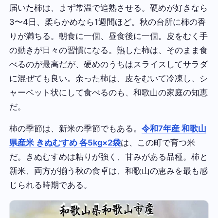
届いた柿は、まず常温で追熟させる。硬めが好きなら
3〜4日、柔らかめなら1週間ほど。秋の台所に柿の香
りが満ちる。朝食に一個、昼食後に一個。皮をむく手
の動きが日々の習慣になる。熟した柿は、そのまま食
べるのが最高だが、硬めのうちはスライスしてサラダ
に混ぜても良い。余った柿は、皮をむいて冷凍し、シ
ャーベット状にして食べるのも、和歌山の家庭の知恵
だ。
柿の季節は、新米の季節でもある。
令和7年産 和歌山
県産米 きぬむすめ 各5kg×2袋
は、この町で育つ米
だ。きぬむすめは粘りが強く、甘みがある品種。柿と
新米、両方が揃う秋の食卓は、和歌山の恵みを最も感
じられる時期である。