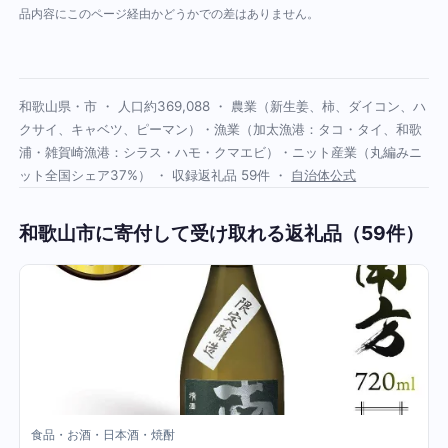
品内容にこのページ経由かどうかでの差はありません。
和歌山県・市 ・ 人口約369,088 ・ 農業（新生姜、柿、ダイコン、ハ
クサイ、キャベツ、ピーマン）・漁業（加太漁港：タコ・タイ、和歌
浦・雑賀崎漁港：シラス・ハモ・クマエビ）・ニット産業（丸編みニ
ット全国シェア37%） ・ 収録返礼品 59件 ・
自治体公式
和歌山市に寄付して受け取れる返礼品（59件）
食品・お酒・日本酒・焼酎