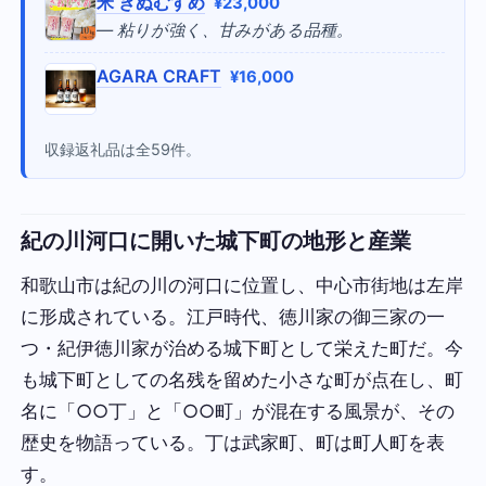
米 きぬむすめ
¥23,000
— 粘りが強く、甘みがある品種。
AGARA CRAFT
¥16,000
収録返礼品は全59件。
紀の川河口に開いた城下町の地形と産業
和歌山市は紀の川の河口に位置し、中心市街地は左岸
に形成されている。江戸時代、徳川家の御三家の一
つ・紀伊徳川家が治める城下町として栄えた町だ。今
も城下町としての名残を留めた小さな町が点在し、町
名に「○○丁」と「○○町」が混在する風景が、その
歴史を物語っている。丁は武家町、町は町人町を表
す。