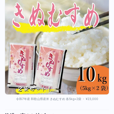
令和7年産 和歌山県産米 きぬむすめ 各5kg×2袋 ・ ¥23,000