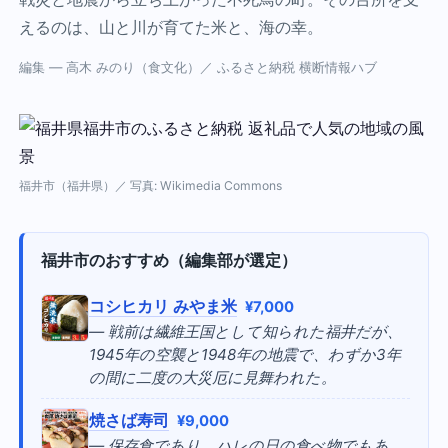
えるのは、山と川が育てた米と、海の幸。
編集 — 高木 みのり（食文化）／ ふるさと納税 横断情報ハブ
福井市（福井県）／ 写真: Wikimedia Commons
福井市のおすすめ（編集部が選定）
コシヒカリ みやま米
¥7,000
— 戦前は繊維王国として知られた福井だが、
1945年の空襲と1948年の地震で、わずか3年
の間に二度の大災厄に見舞われた。
焼さば寿司
¥9,000
— 保存食であり、ハレの日の食べ物でもあ