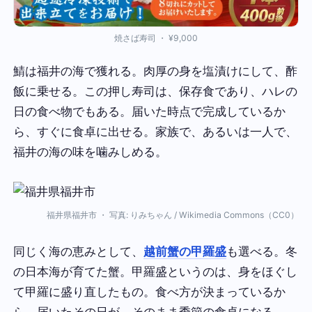
焼さば寿司 ・ ¥9,000
鯖は福井の海で獲れる。肉厚の身を塩漬けにして、酢
飯に乗せる。この押し寿司は、保存食であり、ハレの
日の食べ物でもある。届いた時点で完成しているか
ら、すぐに食卓に出せる。家族で、あるいは一人で、
福井の海の味を噛みしめる。
福井県福井市 ・ 写真: りみちゃん / Wikimedia Commons（CC0）
同じく海の恵みとして、
越前蟹の甲羅盛
も選べる。冬
の日本海が育てた蟹。甲羅盛というのは、身をほぐし
て甲羅に盛り直したもの。食べ方が決まっているか