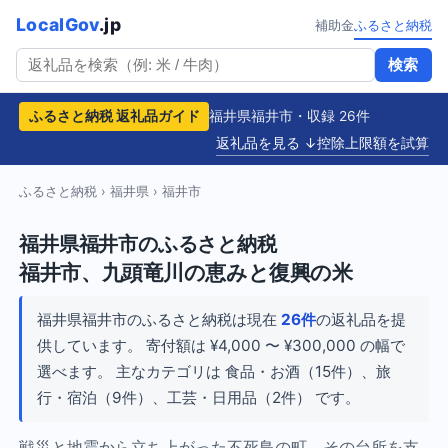
LocalGov
.jp
補助金
ふるさと納税
検索
ふるさと納税 返礼品ガイド
福井県福井市・収録 26件
返礼品を見る ↓
控除上限額を試算
ふるさと納税
›
福井県
› 福井市
福井県福井市のふるさと納税
福井市、九頭竜川の恵みと復興の米
福井県福井市のふるさと納税は現在
26件
の返礼品を提
供しています。 寄付額は ¥4,000 〜 ¥300,000 の幅で
選べます。 主なカテゴリは 食品・お酒（15件）、旅
行・宿泊（9件）、工芸・日用品（2件） です。
戦災と地震から立ち上がった不死鳥の町。その台所を支