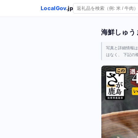
LocalGov
.jp
海鮮しゅうま
写真と詳細情報は
はなく、 下記の