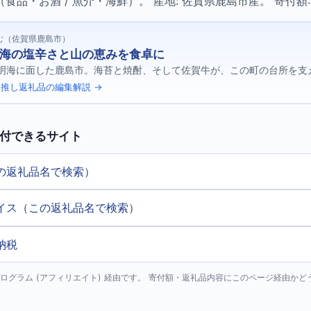
品・お酒 / 魚介・海鮮）。 産地: 佐賀県鹿島市産。 寄付額: ¥
む（佐賀県鹿島市）
海の塩辛さと山の恵みを食卓に
明海に面した鹿島市。海苔と焼酎、そして佐賀牛が、この町の台所を支
推し返礼品の編集解説 →
付できるサイト
の返礼品名で検索）
イス（この返礼品名で検索）
納税
ログラム (アフィリエイト) 経由です。 寄付額・返礼品内容にこのページ経由か