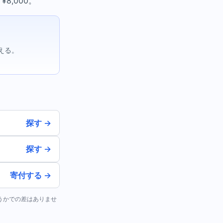
8,000。
える。
探す →
探す →
寄付する →
どうかでの差はありませ