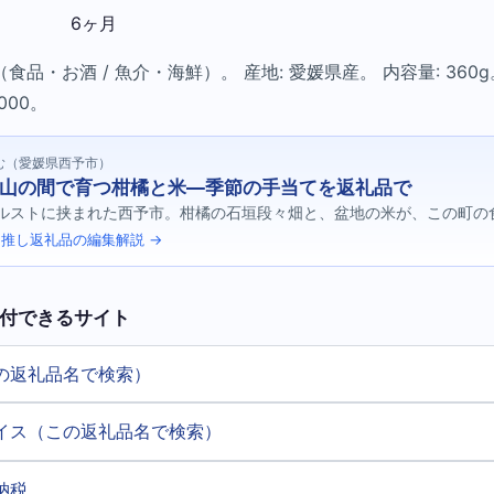
6ヶ月
品・お酒 / 魚介・海鮮）。 産地: 愛媛県産。 内容量: 360g。
000。
む（愛媛県西予市）
山の間で育つ柑橘と米—季節の手当てを返礼品で
ルストに挟まれた西予市。柑橘の石垣段々畑と、盆地の米が、この町の
推し返礼品の編集解説 →
付できるサイト
の返礼品名で検索）
イス（この返礼品名で検索）
納税