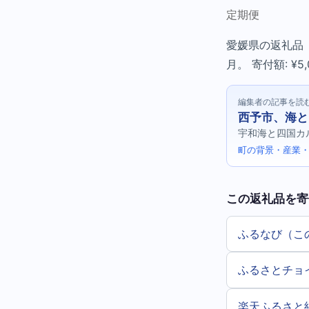
定期便
愛媛県の返礼品（食
月。 寄付額: ¥5,
編集者の記事を読
西予市、海と
宇和海と四国カ
町の背景・産業・
この返礼品を寄
ふるなび（こ
ふるさとチョ
楽天ふるさと