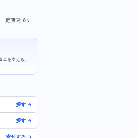
 定期便: 6ヶ
食卓を支える。
探す →
探す →
寄付する →