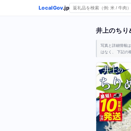
LocalGov
.jp
井上のちりめ
写真と詳細情報は
はなく、 下記の