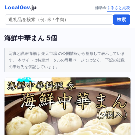
LocalGov
.jp
補助金
ふるさと納税
検索
海鮮中華まん 5個
写真と詳細情報は 楽天市場 の公開情報から整形して表示していま
す。 本サイトは特定ポータルの専用ページではなく、 下記の複数
の申込先を併記しています。