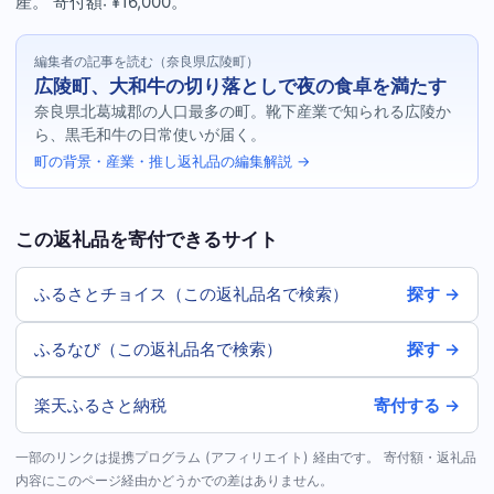
産。 寄付額: ¥16,000。
編集者の記事を読む（奈良県広陵町）
広陵町、大和牛の切り落としで夜の食卓を満たす
奈良県北葛城郡の人口最多の町。靴下産業で知られる広陵か
ら、黒毛和牛の日常使いが届く。
町の背景・産業・推し返礼品の編集解説 →
この返礼品を寄付できるサイト
ふるさとチョイス（この返礼品名で検索）
探す →
ふるなび（この返礼品名で検索）
探す →
楽天ふるさと納税
寄付する →
一部のリンクは提携プログラム (アフィリエイト) 経由です。 寄付額・返礼品
内容にこのページ経由かどうかでの差はありません。