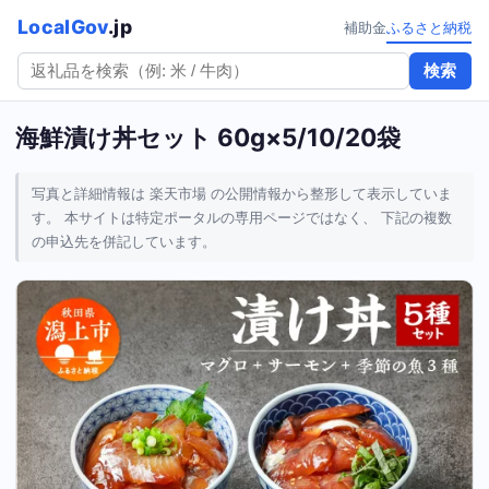
LocalGov
.jp
補助金
ふるさと納税
検索
海鮮漬け丼セット 60g×5/10/20袋
写真と詳細情報は 楽天市場 の公開情報から整形して表示していま
す。 本サイトは特定ポータルの専用ページではなく、 下記の複数
の申込先を併記しています。