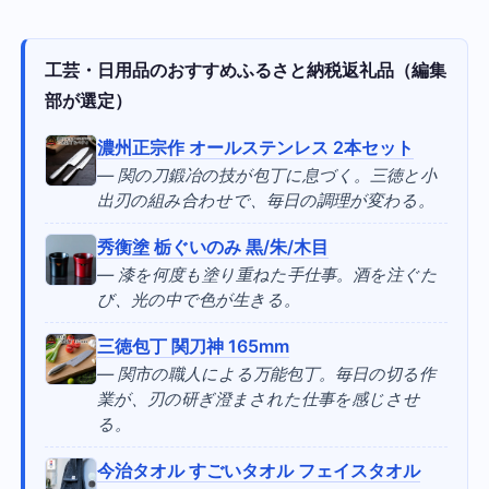
工芸・日用品のおすすめふるさと納税返礼品（編集
部が選定）
濃州正宗作 オールステンレス 2本セット
— 関の刀鍛冶の技が包丁に息づく。三徳と小
出刃の組み合わせで、毎日の調理が変わる。
秀衡塗 栃ぐいのみ 黒/朱/木目
— 漆を何度も塗り重ねた手仕事。酒を注ぐた
び、光の中で色が生きる。
三徳包丁 関刀神 165mm
— 関市の職人による万能包丁。毎日の切る作
業が、刃の研ぎ澄まされた仕事を感じさせ
る。
今治タオル すごいタオル フェイスタオル