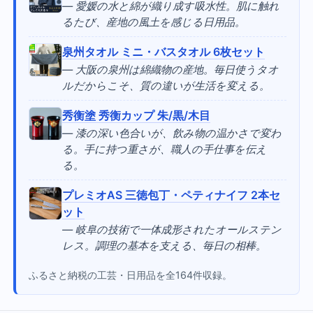
— 愛媛の水と綿が織り成す吸水性。肌に触れ
るたび、産地の風土を感じる日用品。
泉州タオル ミニ・バスタオル 6枚セット
— 大阪の泉州は綿織物の産地。毎日使うタオ
ルだからこそ、質の違いが生活を変える。
秀衡塗 秀衡カップ 朱/黒/木目
— 漆の深い色合いが、飲み物の温かさで変わ
る。手に持つ重さが、職人の手仕事を伝え
る。
プレミオAS 三徳包丁・ペティナイフ 2本セ
ット
— 岐阜の技術で一体成形されたオールステン
レス。調理の基本を支える、毎日の相棒。
ふるさと納税の工芸・日用品を全164件収録。