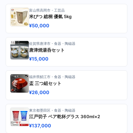
富山県高岡市・工芸品
米びつ 総桐 優氣 5kg
¥50,000
佐賀県唐津市・食器・陶磁器
唐津焼湯呑セット
¥15,000
福井県鯖江市・食器・陶磁器
盃 三つ組セット
¥26,000
東京都墨田区・食器・陶磁器
江戸切子 ペア乾杯グラス 360ml×2
¥137,000