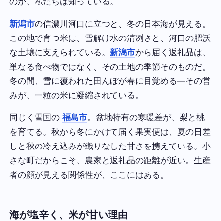
のか、私たちは知っている。
新潟市
の信濃川河口に立つと、冬の日本海が見える。
この地で育つ米は、雪解け水の清冽さと、河口の肥沃
な土壌に支えられている。
新潟市
から届く返礼品は、
単なる食べ物ではなく、その土地の季節そのものだ。
冬の間、雪に覆われた田んぼが春に目覚める—その営
みが、一粒の米に凝縮されている。
同じく雪国の
福島市
。盆地特有の寒暖差が、梨と桃
を育てる。秋から冬にかけて届く果実便は、夏の日差
しと秋の冷え込みが織りなした甘さを携えている。小
さな町だからこそ、農家と返礼品の距離が近い。生産
者の顔が見える関係性が、ここにはある。
海が塩辛く、米が甘い理由