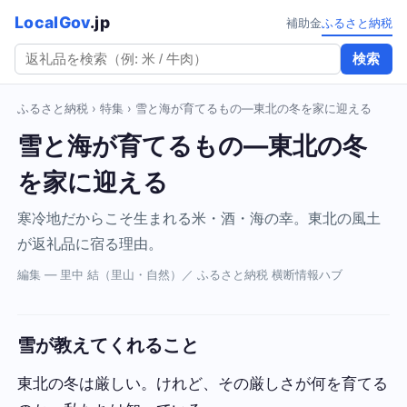
LocalGov
.jp
補助金
ふるさと納税
検索
ふるさと納税
›
特集
› 雪と海が育てるもの—東北の冬を家に迎える
雪と海が育てるもの—東北の冬
を家に迎える
寒冷地だからこそ生まれる米・酒・海の幸。東北の風土
が返礼品に宿る理由。
編集 — 里中 結（里山・自然）／ ふるさと納税 横断情報ハブ
雪が教えてくれること
東北の冬は厳しい。けれど、その厳しさが何を育てる