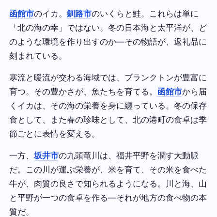
函館市
のイカ。
釧路市
のいくらと鮭。これらは単に
「北の海の幸」ではない。冬の日本海と太平洋が、ど
のような環境を作り出すのか—その物語が、返礼品に
刻まれている。
寒流と暖流が交わる海域では、プランクトンが豊富に
育つ。その豊かさが、魚たちを育てる。
函館市
から届
くイカは、その海の栄養を身に纏っている。冬の保存
食として、また春の珍味として、北の港町の食卓は季
節ごとに表情を変える。
一方、
坂井市
の九頭竜川は、福井平野を潤す大動脈
だ。この川が運ぶ栄養が、米を育て、その米を食べた
牛が、肉質の良さで知られるようになる。川と海、山
と平野が一つの食卓を作る—それが地方の食べ物の本
質だ。