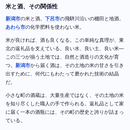
米と酒、その関係性
新潟市
の米と酒。
下呂市
の飛騨川沿いの棚田と地酒。
あわら市
の化学肥料を使わない米。
米が良ければ、酒も良くなる。この単純な真理が、東
北の返礼品を支えている。良い水、良い土、良い米—
この三つが揃う土地では、自然と酒造りの文化が育
つ。
新潟市
から届く酒は、その土地の米の甘さを引き
出すために、何代にもわたって磨かれた技術の結晶
だ。
小さな町の酒蔵は、大量生産ではなく、その土地の米
を知り尽くした職人の手で作られる。返礼品として家
に届く一本の酒瓶には、その町の歴史と誇りが詰まっ
ている。