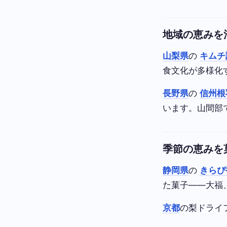
地域の恵みを
山梨県
の
キムチ
食文化が多様化
長野県
の
信州根
います。山間部
季節の恵みを
静岡県
の
きらぴ
た菓子——大福
京都
の梨ドライ