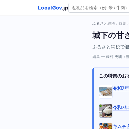
LocalGov
.jp
ふるさと納税
›
特集
城下の甘
ふるさと納税で
編集 — 藤村 史朗
この特集のお
令和7年
令和7年
キムチ 