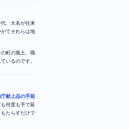
時代、大名が往来
やがてそれらは地
その町の風土、職
れているのです。
内庁献上品の手延
度も何度も手で延
をもたらすだけで