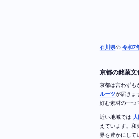
石川県
の
令和7
京都の銘菓文
京都は言わずも
ルーツ
が届きま
好む素材の一つ
近い地域では
大
えています。和
界を豊かにして