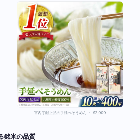
宮内庁献上品の手延べそうめん ・ ¥2,000
る銘米の品質