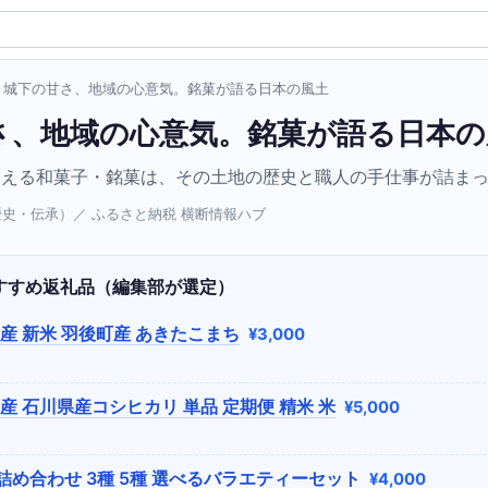
› 城下の甘さ、地域の心意気。銘菓が語る日本の風土
さ、地域の心意気。銘菓が語る日本の
迎える和菓子・銘菓は、その土地の歴史と職人の手仕事が詰ま
（歴史・伝承）／ ふるさと納税 横断情報ハブ
すすめ返礼品（編集部が選定）
産 新米 羽後町産 あきたこまち
¥3,000
産 石川県産コシヒカリ 単品 定期便 精米 米
¥5,000
詰め合わせ 3種 5種 選べるバラエティーセット
¥4,000