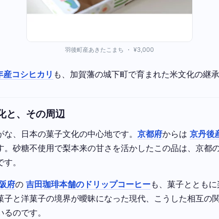
羽後町産あきたこまち ・ ¥3,000
年産コシヒカリ
も、加賀藩の城下町で育まれた米文化の継
化と、その周辺
がな、日本の菓子文化の中心地です。
京都府
からは
京丹後
す。砂糖不使用で梨本来の甘さを活かしたこの品は、京都
です。
阪府
の
吉田珈琲本舗のドリップコーヒー
も、菓子とともに
菓子と洋菓子の境界が曖昧になった現代、こうした相互の
いるのです。