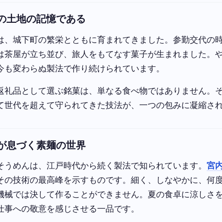
の土地の記憶である
は、城下町の繁栄とともに育まれてきました。参勤交代の
は茶屋が立ち並び、旅人をもてなす菓子が生まれました。
今も変わらぬ製法で作り続けられています。
返礼品として選ぶ銘菓は、単なる食べ物ではありません。
て世代を超えて守られてきた技法が、一つの包みに凝縮さ
が息づく素麺の世界
そうめんは、江戸時代から続く製法で知られています。
宮
その技術の最高峰を示すものです。細く、しなやかに、何
機械では決して作ることができません。夏の食卓に涼しさ
仕事への敬意を感じさせる一品です。