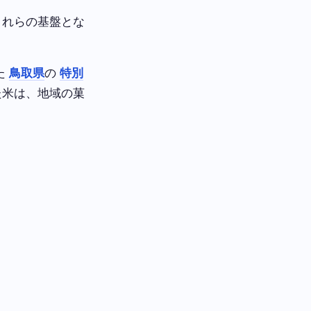
これらの基盤とな
た
鳥取県
の
特別
た米は、地域の菓