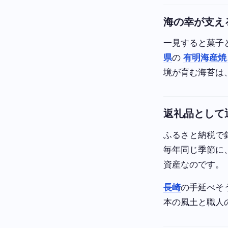
海の幸が支え
一見すると菓子
県
の
有明海産焼
境が育む海苔は
返礼品として
ふるさと納税で
毎年同じ季節に
資産なのです。
長崎
の手延べそ
本の風土と職人