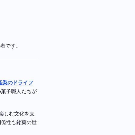
承者です。
産梨のドライフ
の菓子職人たちが
楽しむ文化を支
関係性も銘菓の世