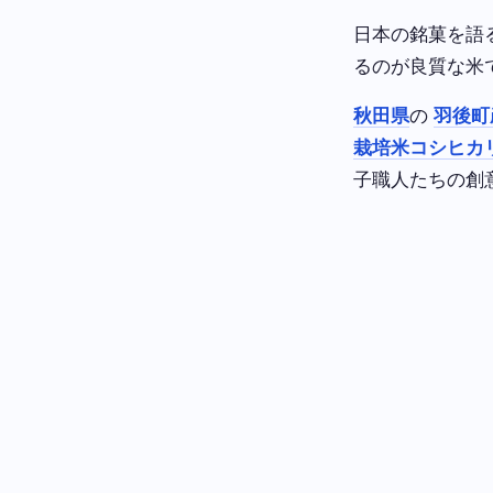
日本の銘菓を語
るのが良質な米
秋田県
の
羽後町
栽培米コシヒカ
子職人たちの創