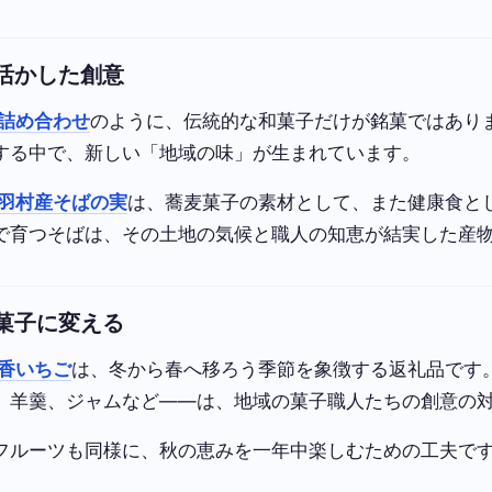
活かした創意
詰め合わせ
のように、伝統的な和菓子だけが銘菓ではあり
する中で、新しい「地域の味」が生まれています。
羽村産そばの実
は、蕎麦菓子の素材として、また健康食と
で育つそばは、その土地の気候と職人の知恵が結実した産
菓子に変える
香いちご
は、冬から春へ移ろう季節を象徴する返礼品です
、羊羹、ジャムなど——は、地域の菓子職人たちの創意の
フルーツも同様に、秋の恵みを一年中楽しむための工夫で