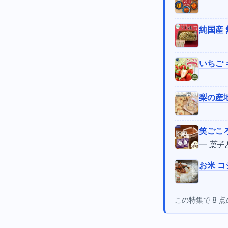
純国産 
いちご 
梨の産地
笑ごころ
— 菓
お米 コ
この特集で 8 