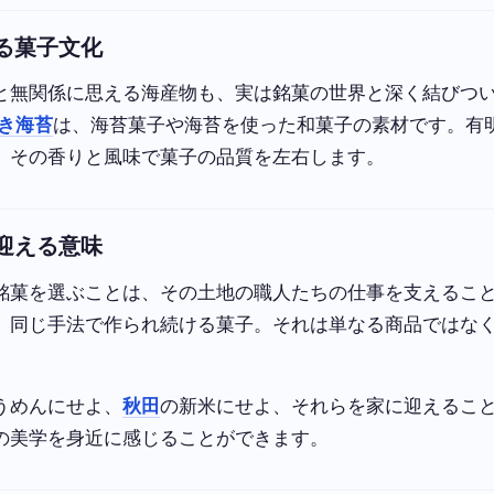
る菓子文化
と無関係に思える海産物も、実は銘菓の世界と深く結びつ
き海苔
は、海苔菓子や海苔を使った和菓子の素材です。有
、その香りと風味で菓子の品質を左右します。
迎える意味
銘菓を選ぶことは、その土地の職人たちの仕事を支えるこ
、同じ手法で作られ続ける菓子。それは単なる商品ではな
うめんにせよ、
秋田
の新米にせよ、それらを家に迎えるこ
の美学を身近に感じることができます。