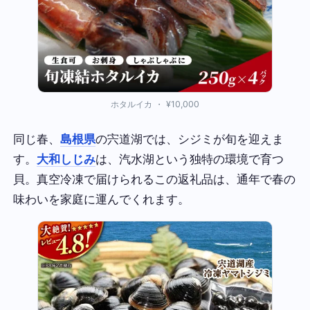
ホタルイカ ・ ¥10,000
同じ春、
島根県
の宍道湖では、シジミが旬を迎えま
す。
大和しじみ
は、汽水湖という独特の環境で育つ
貝。真空冷凍で届けられるこの返礼品は、通年で春の
味わいを家庭に運んでくれます。