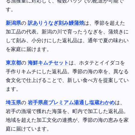
る漁獲量に対応して、複数パックでの配送が可能で
す。
新潟県
の
訳ありうなぎ刻み鰻蒲焼
は、季節を超えた
加工品の代表。新潟の川で育ったうなぎを、蒲焼きに
して刻み、小分けにした返礼品は、通年で夏の味わい
を家庭に届けます。
東京都
の
海鮮キムチセット
は、ホタテとイイダコを
手作りキムチにした返礼品。季節の海の幸を、異なる
食文化で仕上げることで、新しい食べ方を提案してい
ます。
埼玉県
の
岩手県産プレミアム湯通し塩蔵わかめ
は、
岩手の漁場で獲れた海藻を、町内で加工した返礼品。
地域を超えた加工文化の連携が、季節の海の恵みを家
庭に届けています。