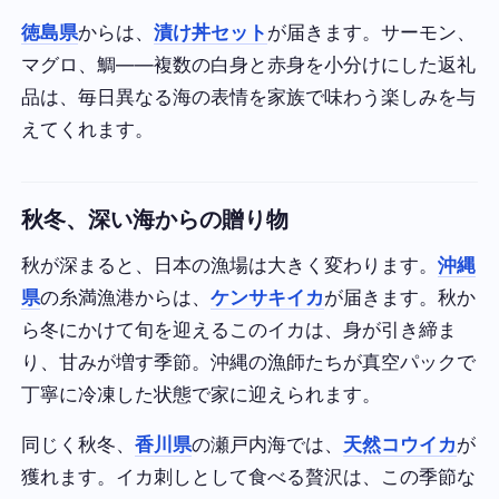
徳島県
からは、
漬け丼セット
が届きます。サーモン、
マグロ、鯛——複数の白身と赤身を小分けにした返礼
品は、毎日異なる海の表情を家族で味わう楽しみを与
えてくれます。
秋冬、深い海からの贈り物
秋が深まると、日本の漁場は大きく変わります。
沖縄
県
の糸満漁港からは、
ケンサキイカ
が届きます。秋か
ら冬にかけて旬を迎えるこのイカは、身が引き締ま
り、甘みが増す季節。沖縄の漁師たちが真空パックで
丁寧に冷凍した状態で家に迎えられます。
同じく秋冬、
香川県
の瀬戸内海では、
天然コウイカ
が
獲れます。イカ刺しとして食べる贅沢は、この季節な