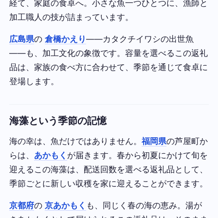
経て、家庭の食卓へ。小さな魚一つひとつに、漁師と
加工職人の技が詰まっています。
広島県
の
倉橋かえり
——カタクチイワシの出世魚
——も、加工文化の象徴です。容量を選べるこの返礼
品は、家族の食べ方に合わせて、季節を通じて食卓に
登場します。
海藻という季節の記憶
海の幸は、魚だけではありません。
福岡県
の芦屋町か
らは、
あかもく
が届きます。春から初夏にかけて旬を
迎えるこの海藻は、配送回数を選べる返礼品として、
季節ごとに新しい収穫を家に迎えることができます。
京都府
の
京あかもく
も、同じく春の海の恵み。湯が