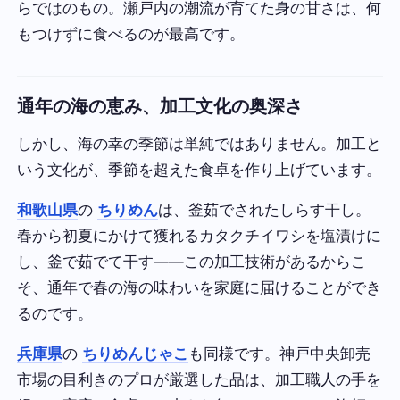
らではのもの。瀬戸内の潮流が育てた身の甘さは、何
もつけずに食べるのが最高です。
通年の海の恵み、加工文化の奥深さ
しかし、海の幸の季節は単純ではありません。加工と
いう文化が、季節を超えた食卓を作り上げています。
和歌山県
の
ちりめん
は、釜茹でされたしらす干し。
春から初夏にかけて獲れるカタクチイワシを塩漬けに
し、釜で茹でて干す——この加工技術があるからこ
そ、通年で春の海の味わいを家庭に届けることができ
るのです。
兵庫県
の
ちりめんじゃこ
も同様です。神戸中央卸売
市場の目利きのプロが厳選した品は、加工職人の手を