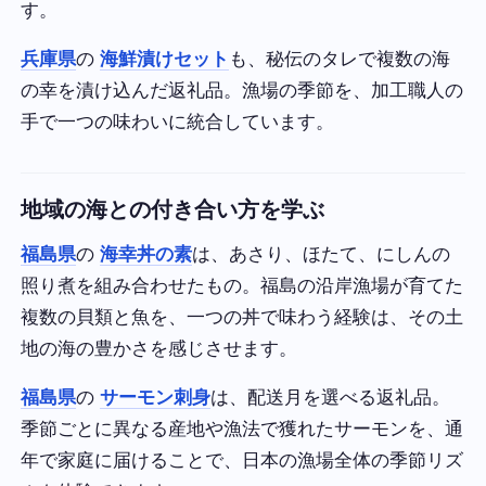
す。
兵庫県
の
海鮮漬けセット
も、秘伝のタレで複数の海
の幸を漬け込んだ返礼品。漁場の季節を、加工職人の
手で一つの味わいに統合しています。
地域の海との付き合い方を学ぶ
福島県
の
海幸丼の素
は、あさり、ほたて、にしんの
照り煮を組み合わせたもの。福島の沿岸漁場が育てた
複数の貝類と魚を、一つの丼で味わう経験は、その土
地の海の豊かさを感じさせます。
福島県
の
サーモン刺身
は、配送月を選べる返礼品。
季節ごとに異なる産地や漁法で獲れたサーモンを、通
年で家庭に届けることで、日本の漁場全体の季節リズ