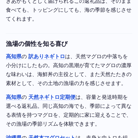
きあかもくとして届けられるこの返礼品は、そのまま
食べても、トッピングにしても、海の季節を感じさせ
てくれます。
漁場の個性を知る喜び
高知県
の
訳ありネギトロ
は、天然マグロの中落ちを
小分けにしたもの。高知の黒潮が育てたマグロの濃厚
な味わいは、海鮮丼の主役として、また天然たたきの
素材として、その土地の漁場の力を感じさせます。
高知県
の
天然ネギトロ定期便
は、容量と発送時期を
選べる返礼品。同じ高知の海でも、季節によって異な
る表情を持つマグロを、定期的に家に迎えることで、
その漁場の季節リズムを体験できます。
沖縄県
の
天然本マグロセット
は、赤身と中トロを組