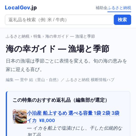
LocalGov
.jp
補助金
ふるさと納税
検索
ふるさと納税
›
特集
› 海の幸ガイド — 漁場と季節
海の幸ガイド — 漁場と季節
日本の漁場は季節ごとに表情を変える。旬の海の恵みを
家に迎える喜び。
編集 — 里中 結（里山・自然）／ ふるさと納税 横断情報ハブ
この特集のおすすめ返礼品（編集部が選定）
小泊産 船上するめ 選べる容量 1袋 2袋 3袋
イカ
¥8,000
— イカを船上で塩漬けにし、干した伝統的な
加工品。