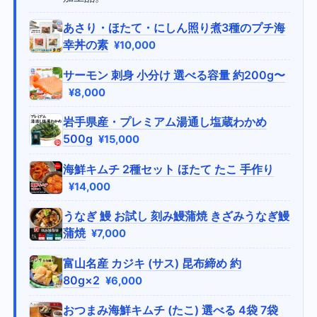
あさり・ほたて・にしん照り煮3種のプチ海
幸丼の素
¥10,000
サーモン 刺身 小分け 選べる容量 約200g〜
¥8,000
岩手県産・プレミアム湯通し塩蔵わかめ
500g
¥15,000
海鮮キムチ 2種セット ほたて たこ 手作り
¥14,000
うなぎ 鰻 お試し 刻み鰻蒲焼 きざみうなぎ鰻
蒲焼
¥7,000
富山名産 カジキ (サス) 昆布締め 約
80g×2
¥6,000
おつまみ海鮮キムチ (たこ) 選べる 4袋 7袋