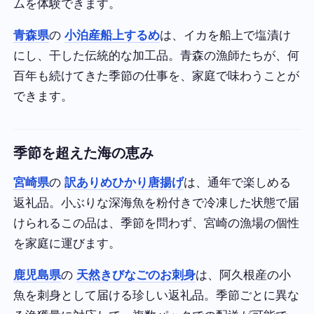
ムを体験できます。
青森県
の
小泊産船上するめ
は、イカを船上で塩漬け
にし、干した伝統的な加工品。青森の漁師たちが、何
百年も続けてきた季節の仕事を、家庭で味わうことが
できます。
季節を超えた海の恵み
宮崎県
の
訳ありめひかり唐揚げ
は、通年で楽しめる
返礼品。小ぶりな深海魚を粉付きで冷凍した状態で届
けられるこの品は、季節を問わず、宮崎の漁場の個性
を家庭に運びます。
鹿児島県
の
天然きびなごのお刺身
は、阿久根産の小
魚を刺身として届ける珍しい返礼品。季節ごとに異な