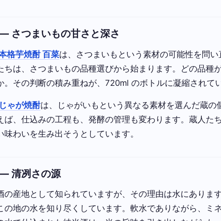
 — さつまいもの甘さと深さ
本格芋焼酎 百菜
は、さつまいもという素材の可能性を問い
たちは、さつまいもの品種選びから始まります。どの品種
。その判断の積み重ねが、720ml のボトルに凝縮されて
じゃが焼酎
は、じゃがいもという異なる素材を選んだ蔵の
えば、仕込みの工程も、発酵の管理も変わります。蔵人た
い味わいを生み出そうとしています。
— 清冽さの源
酒の産地として知られていますが、その理由は水にありま
この地の水を知り尽くしています。軟水でありながら、ミ