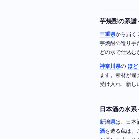
芋焼酎の系譜
三重県
から届く
芋焼酎の造り手
どの水で仕込むか
神奈川県
の
ほど
ます。素材が違
受け入れ、新し
日本酒の水系 
新潟県
は、日本
酒
を造る蔵は、