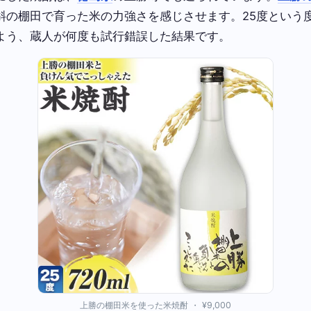
斜の棚田で育った米の力強さを感じさせます。25度という
よう、蔵人が何度も試行錯誤した結果です。
上勝の棚田米を使った米焼酎 ・ ¥9,000