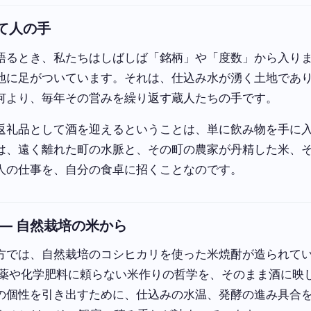
て人の手
語るとき、私たちはしばしば「銘柄」や「度数」から入り
地に足がついています。それは、仕込み水が湧く土地であ
何より、毎年その営みを繰り返す蔵人たちの手です。
返礼品として酒を迎えるということは、単に飲み物を手に
は、遠く離れた町の水脈と、その町の農家が丹精した米、
人の仕事を、自分の食卓に招くことなのです。
 — 自然栽培の米から
方では、自然栽培のコシヒカリを使った米焼酎が造られて
薬や化学肥料に頼らない米作りの哲学を、そのまま酒に映
の個性を引き出すために、仕込みの水温、発酵の進み具合