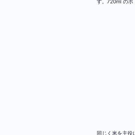
す。720ml 
同じく米を主役