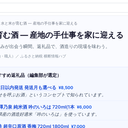
› 水と米が育む酒 — 産地の手仕事を家に迎える
育む酒 — 産地の手仕事を家に迎える
恵みが出会う瞬間。返礼品で、酒造りの現場を味わう。
人物・職人）／ ふるさと納税 横断情報ハブ
すすめ返礼品（編集部が選定）
業日以内発送 発送月も選べる
¥8,500
幸せを呼ぶお酒」というコンセプトで知られています。
澤乃泉 純米酒 吟のいろは 720ml(1本
¥6,000
城県産の酒造好適米「吟のいろは」を使っています。
 超辛口原酒 香梅 720ml 1800ml
¥7,000