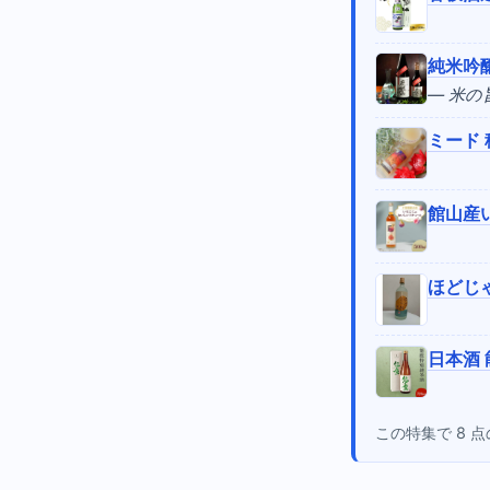
純米吟醸
— 米
ミード 
館山産い
ほどじゃ
日本酒 
この特集で 8 