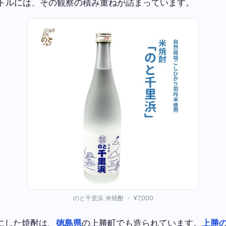
のボトルには、その観察の積み重ねが詰まっています。
のと千里浜 米焼酎 ・ ¥7,000
にした焼酎は、
徳島県
の上勝町でも造られています。
上勝