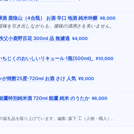
酒 鹿狼山（4合瓶） お酒 辛口 地酒 純米吟醸
¥8,000
の旨味を引き出しながらも、後味の清冽さを失いません。
秩父小鹿野百花 300ml 品 無濾過
¥4,000
ちじくのおいしいリキュール 1瓶(500ml)_
¥10,000
が焼酎25度-720ml お酒 さけ 人気
¥9,000
能鷹特別純米酒 720ml 能鷹 純米 のうたか
¥6,000
点の返礼品を取り上げています。編集: 森下 工（人物・職人）。