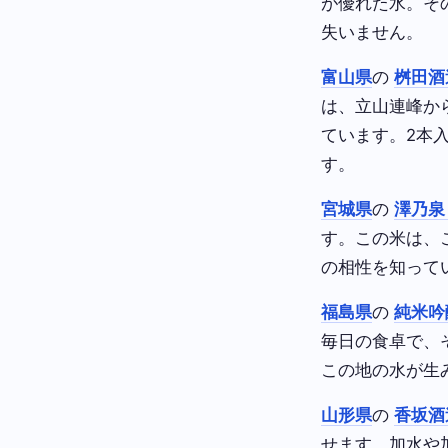
が優れた水。そ
失いません。
富山県
の
桝田酒
は、立山連峰か
ています。2本
す。
宮城県
の
澤乃泉
す。この米は、
の相性を知って
福島県
の
純米吟
毎日の食卓で、
この地の水が生
山形県
の
香坂酒
せます。加水や