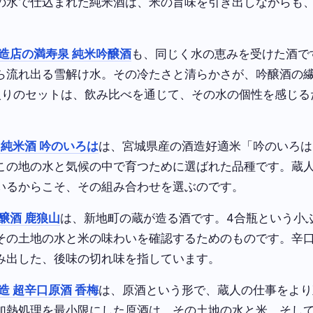
の水で仕込まれた純米酒は、米の旨味を引き出しながらも
造店の満寿泉 純米吟醸酒
も、同じく水の恵みを受けた酒で
ら流れ出る雪解け水。その冷たさと清らかさが、吟醸酒の
入りのセットは、飲み比べを通じて、その水の個性を感じる
 純米酒 吟のいろは
は、宮城県産の酒造好適米「吟のいろは
この地の水と気候の中で育つために選ばれた品種です。蔵
いるからこそ、その組み合わせを選ぶのです。
醸酒 鹿狼山
は、新地町の蔵が造る酒です。4合瓶という小
その土地の水と米の味わいを確認するためのものです。辛
み出した、後味の切れ味を指しています。
造 超辛口原酒 香梅
は、原酒という形で、蔵人の仕事をより
加熱処理を最小限にした原酒は、その土地の水と米、そし