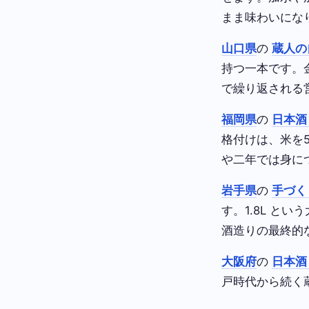
まま味わいにな
山口県
の
蔵人の
持つ一本です。
で繰り返される
福岡県
の
日本酒
格付けは、米を
や二年では身に
岩手県
の
手づく
す。1.8L 
酒造りの最終的
大阪府
の
日本酒
戸時代から続く