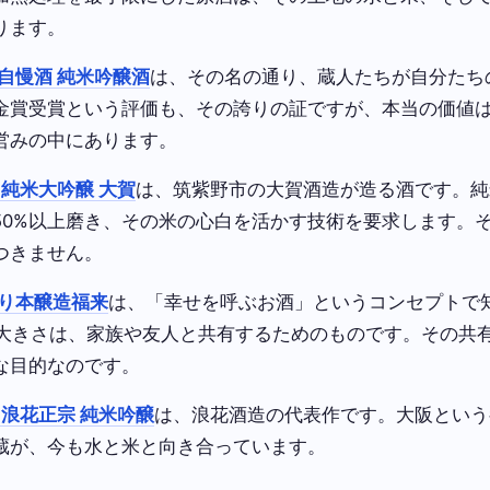
ります。
自慢酒 純米吟醸酒
は、その名の通り、蔵人たちが自分たち
金賞受賞という評価も、その誇りの証ですが、本当の価値
営みの中にあります。
 純米大吟醸 大賀
は、筑紫野市の大賀酒造が造る酒です。純
50%以上磨き、その米の心白を活かす技術を要求します。
つきません。
り本醸造福来
は、「幸せを呼ぶお酒」というコンセプトで
という大きさは、家族や友人と共有するためのものです。その共
な目的なのです。
 浪花正宗 純米吟醸
は、浪花酒造の代表作です。大阪という
蔵が、今も水と米と向き合っています。