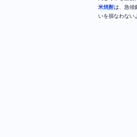
米焼酎
は、急傾
いを損なわない