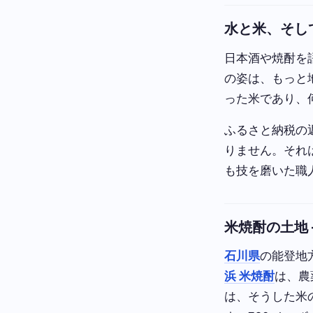
水と米、そし
日本酒や焼酎を
の姿は、もっと
った米であり、
ふるさと納税の
りません。それ
も技を磨いた職
米焼酎の土地
石川県
の能登地
浜 米焼酎
は、農
は、そうした米