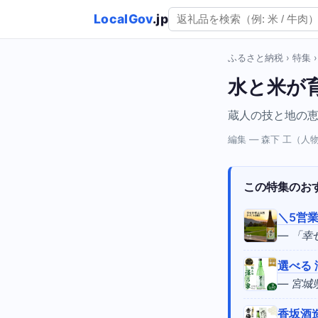
LocalGov
.jp
ふるさと納税
›
特集
水と米が
蔵人の技と地の
編集 — 森下 工（
この特集のお
＼5営
— 「
選べる 
— 宮
香坂酒造