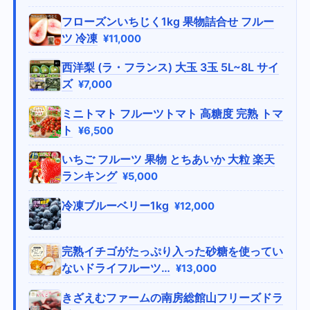
フローズンいちじく1kg 果物詰合せ フルー
ツ 冷凍
¥11,000
西洋梨 (ラ・フランス) 大玉 3玉 5L~8L サイ
ズ
¥7,000
ミニトマト フルーツトマト 高糖度 完熟 トマ
ト
¥6,500
いちご フルーツ 果物 とちあいか 大粒 楽天
ランキング
¥5,000
冷凍ブルーベリー1kg
¥12,000
完熟イチゴがたっぷり入った砂糖を使ってい
ないドライフルーツ…
¥13,000
きざえむファームの南房総館山フリーズドラ