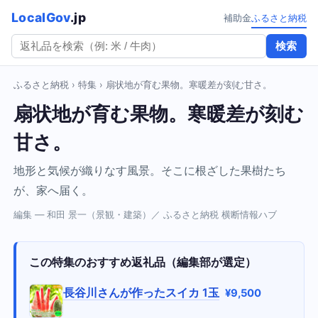
LocalGov
.jp
補助金
ふるさと納税
検索
ふるさと納税
›
特集
› 扇状地が育む果物。寒暖差が刻む甘さ。
扇状地が育む果物。寒暖差が刻む
甘さ。
地形と気候が織りなす風景。そこに根ざした果樹たち
が、家へ届く。
編集 — 和田 景一（景観・建築）／ ふるさと納税 横断情報ハブ
この特集のおすすめ返礼品（編集部が選定）
長谷川さんが作ったスイカ 1玉
¥9,500