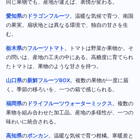
同じ果物でも、産地が違えば、表情が変わる。
愛知県
の
ドラゴンフルーツ
。温暖な気候で育つ、南国
の果実。扇状地とは異なる環境で、独自の甘さを生
む。
栃木県
の
フルーツトマト
。トマトは野菜か果物か。そ
の問いは、産地の工夫の中にある。高糖度に育てられ
たトマトは、果物のような甘さを持つ。
山口県
の
新鮮フルーツBOX
。複数の果物が一度に届
く。季節の移ろいを、一つの箱で感じられる。
福岡県
の
ドライフルーツウォーターミックス
。複数の
果物を組み合わせた加工品。産地の多様性が、一つの
味わいに統合される。
高知県
の
ポンカン
。温暖な気候で育つ柑橘。寒暖差と