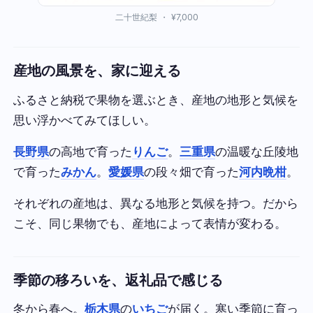
二十世紀梨 ・ ¥7,000
産地の風景を、家に迎える
ふるさと納税で果物を選ぶとき、産地の地形と気候を
思い浮かべてみてほしい。
長野県
の高地で育った
りんご
。
三重県
の温暖な丘陵地
で育った
みかん
。
愛媛県
の段々畑で育った
河内晩柑
。
それぞれの産地は、異なる地形と気候を持つ。だから
こそ、同じ果物でも、産地によって表情が変わる。
季節の移ろいを、返礼品で感じる
冬から春へ。
栃木県
の
いちご
が届く。寒い季節に育っ