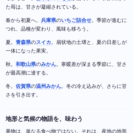
た苺は、甘さが凝縮されている。
春から初夏へ。
兵庫県
の
いちご詰合せ
。季節が進むに
つれ、品種が変わり、風味も移ろう。
夏。
青森県
の
スイカ
。扇状地の土壌と、夏の日差しが
一体になった果実。
秋。
和歌山県
の
みかん
。寒暖差が深まる季節に、甘さ
が最高潮に達する。
冬。
佐賀県
の
温州みかん
。冬の冷え込みが、さらに甘
さを引き出す。
地形と気候の物語を、味わう
果物は、単なる食べ物ではない。それは、産地の地形