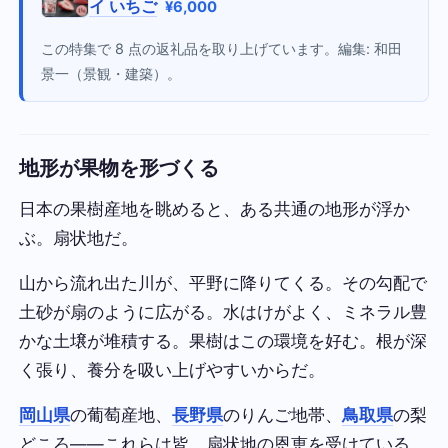
イ いちご
¥6,000
この特集で 8 点の返礼品を取り上げています。編集: 和田
景一（景観・建築）。
地形が果物を形づくる
日本の果樹産地を眺めると、ある共通の地形が浮か
ぶ。扇状地だ。
山から流れ出た川が、平野に降りてくる。その勾配で
土砂が扇のように広がる。水はけがよく、ミネラル豊
かな土壌が堆積する。果樹はこの環境を好む。根が深
く張り、養分を吸い上げやすいからだ。
岡山県
の葡萄産地、
長野県
のりんご地帯、
鳥取県
の梨
どころ——これらは皆、扇状地の恩恵を受けている。