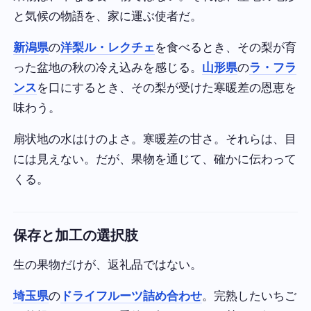
と気候の物語を、家に運ぶ使者だ。
新潟県
の
洋梨ル・レクチェ
を食べるとき、その梨が育
った盆地の秋の冷え込みを感じる。
山形県
の
ラ・フラ
ンス
を口にするとき、その梨が受けた寒暖差の恩恵を
味わう。
扇状地の水はけのよさ。寒暖差の甘さ。それらは、目
には見えない。だが、果物を通じて、確かに伝わって
くる。
保存と加工の選択肢
生の果物だけが、返礼品ではない。
埼玉県
の
ドライフルーツ詰め合わせ
。完熟したいちご