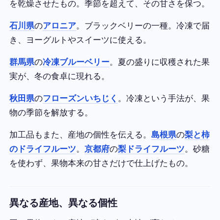
を乾燥させたもの。季節を超えて、その甘さを保つ。
石川県
の
アロニア
。ブラックベリーの一種。冷凍で届
き、ヨーグルトやスイーツに使える。
群馬県
の
冷凍ブルーベリー
。夏の盛りに収穫された果
実が、冬の食卓に現れる。
秋田県
の
フローズンいちじく
。冷凍という手法が、果
物の季節を解放する。
加工品もまた、産地の個性を伝える。
島根県
の
梨と柿
のドライフルーツ
。
京都府
の
梨ドライフルーツ
。砂糖
を使わず、果物本来の甘さだけで仕上げたもの。
異なる産地、異なる個性