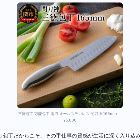
三徳包丁 万能包丁 両刃 オールステンレス 関刀神 165mm ・
¥5,000
う包丁だからこそ、その手仕事の質感が生活に深く入り込