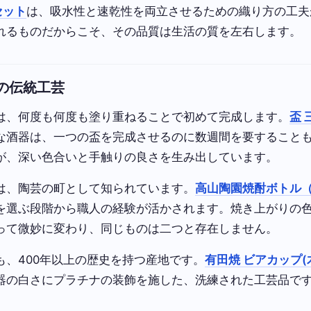
セット
は、吸水性と速乾性を両立させるための織り方の工夫
れるものだからこそ、その品質は生活の質を左右します。
の伝統工芸
は、何度も何度も塗り重ねることで初めて完成します。
盃 
な酒器は、一つの盃を完成させるのに数週間を要すること
が、深い色合いと手触りの良さを生み出しています。
は、陶芸の町として知られています。
高山陶園焼酎ボトル
を選ぶ段階から職人の経験が活かされます。焼き上がりの
って微妙に変わり、同じものは二つと存在しません。
も、400年以上の歴史を持つ産地です。
有田焼 ビアカップ(木
器の白さにプラチナの装飾を施した、洗練された工芸品で