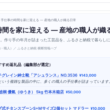
› 手仕事の時間を家に迎える — 産地の職人が織る日常
時間を家に迎える — 産地の職人が織
器。作り手の年月が詰まった工芸品を、ふるさと納税で暮らし
人物・職人）／ ふるさと納税 横断情報ハブ
すすめ返礼品（編集部が選定）
チグレイン紳士靴「アシュランス」NO.3536
¥143,000
靴という複雑な製品の中に、多くの職人の手仕事が詰まっています
総桐 優氣（ゆうき） 5kg 竹本木箱店
¥50,000
プ式チタンスプーンS+Mサイズ2個セット マドラー
¥10,000