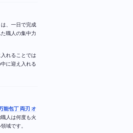
くは、一日で完成
れた職人の集中力
に入れることでは
の中に迎え入れる
万能包丁 両刃 オ
冶職人は何度も火
い領域です。