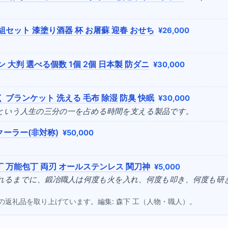
組セット 漆塗り酒器 杯 お屠蘇 迎春 おせち
¥26,000
ン 大判 選べる個数 1個 2個 日本製 防ダニ
¥30,000
 ブランケット 洗える 毛布 除湿 防臭 快眠
¥30,000
眠という人生の三分の一を占める時間を支える製品です。
クーラー(非対称)
¥50,000
 万能包丁 両刃 オールステンレス 関刀神
¥5,000
まれるまでに、鍛冶職人は何度も火を入れ、何度も叩き、何度も研
点の返礼品を取り上げています。編集: 森下 工（人物・職人）。