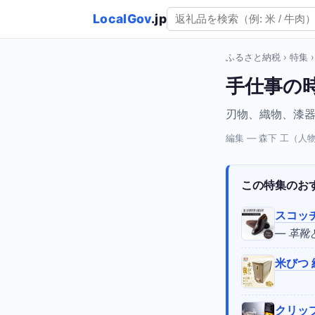
LocalGov
.jp
ふるさと納税
›
特集
手仕事の
刃物、織物、漆
編集 — 森下 工（
この特集のお
スコッ
— 革
米びつ 
クリッ