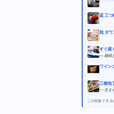
盃 三つ
枕 ダウ
すぐ届く
— 睡
ワイン
三徳包丁
— 生
この特集で 8 