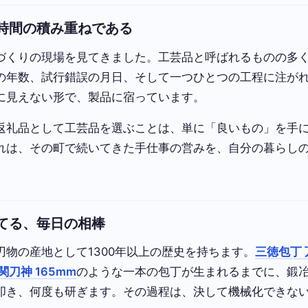
時間の積み重ねである
づくりの現場を見てきました。工芸品と呼ばれるものの多
の年数、試行錯誤の月日、そして一つひとつの工程に注が
に見えない形で、製品に宿っています。
返礼品として工芸品を選ぶことは、単に「良いもの」を手
れは、その町で続いてきた手仕事の営みを、自分の暮らし
てる、毎日の相棒
刃物の産地として1300年以上の歴史を持ちます。
三徳包丁 
刀神 165mm
のような一本の包丁が生まれるまでに、鍛
叩き、何度も研ぎます。その過程は、決して機械化できな