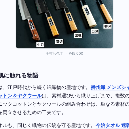
手打ち包丁 ・ ¥45,000
肌に触れる物語
は、江戸時代から続く綿織物の産地です。
播州織 メンズシ
ットン＆ヤクウール
は、素材選びから織り上げまで、複数
ニックコットンとヤクウールの組み合わせは、単なる素材
を両立させるための工夫です。
オルも、同じく織物の伝統を守る産地です。
今治タオル 速乾