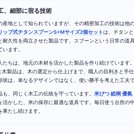
工、細部に宿る技術
の産地として知られていますが、その精密加工の技術は他
リップ式チタンスプーンS+Mサイズ2個セット
は、チタンと
と耐久性を両立させた製品です。スプーンという日常の道
ています。
人たちは、地元の木材を活かした製品を作り続けています
な木製品は、木の選定から仕上げまで、職人の目利きと手
形状は、単なるデザインではなく、使い勝手を考えた工夫
品も、同じく木工の伝統を守っています。
米びつ 総桐 優氣
を活かした、米の保存に最適な道具です。毎日使う台所の
を果たし続けます。