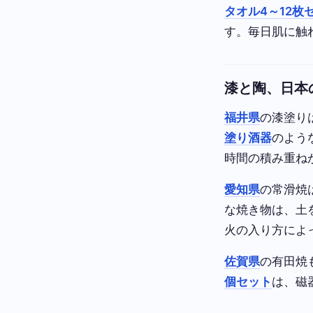
タオル4～12枚
す。毎日肌に触
漆と陶、日本
福井県
の漆塗り
塗り酒器
のよう
時間の積み重ね
愛知県
の常滑焼
な焼き物は、土
火の入り方によ
佐賀県
の有田焼
個セット
は、磁