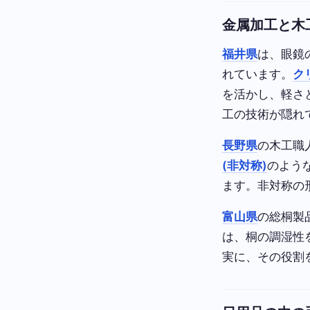
金属加工と木
福井県
は、眼鏡
れています。
ク
を活かし、軽さ
工の技術が隠れ
長野県
の木工職
(非対称)
のよう
ます。非対称の
富山県
の総桐製
は、桐の調湿性
実に、その役割