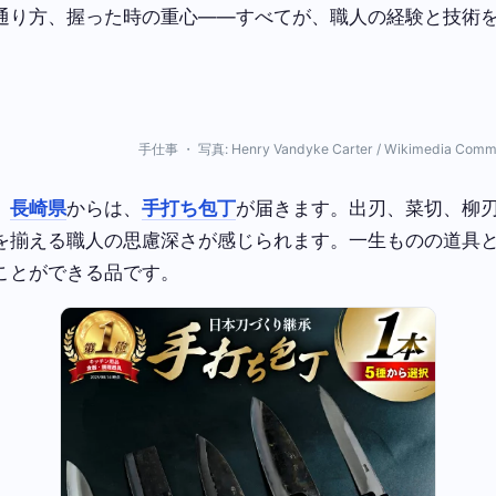
通り方、握った時の重心——すべてが、職人の経験と技術
手仕事 ・ 写真: Henry Vandyke Carter / Wikimedia Com
、
長崎県
からは、
手打ち包丁
が届きます。出刃、菜切、柳
を揃える職人の思慮深さが感じられます。一生ものの道具
ことができる品です。