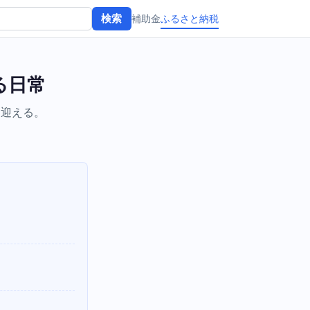
補助金
ふるさと納税
検索
る日常
に迎える。
。