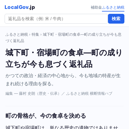
LocalGov
.jp
補助金
ふるさと納税
検索
ふるさと納税
›
特集
› 城下町・宿場町の食卓—町の成り立ちが今も息
づく返礼品
城下町・宿場町の食卓—町の成り
立ちが今も息づく返礼品
かつての政治・経済の中心地から、今も地域の特産が生
まれ続ける理由を探る。
編集 — 藤村 史朗（歴史・伝承）／ ふるさと納税 横断情報ハブ
町の骨格が、今の食卓を決める
城下町や宿場町は、単なる歴史の遺物ではありませ