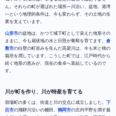
ん。それらの町が選ばれた場所—川沿い、盆地、港湾
—という地理的条件は、今も変わらず、その土地の生
業を支えています。
山形市
の盆地は、かつて城下町として栄えた地形その
ままに、今も扇状地の水と日照が葡萄を育てます。
倉
敷市
の白壁の町並みを生んだ高梁川は、今も米と桃の
栽培を潤しています。こうした町では、江戸時代から
続く地形の恵みが、現在の食卓へ直結しているので
す。
川が町を作り、川が特産を育てる
宿場町の多くは、街道と川の交点に成立しました。
下
呂市
の飛騨川沿いの棚田、
鶴岡市
の庄内平野を潤す最