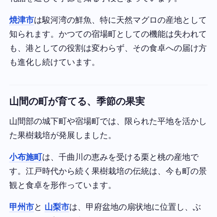
焼津市
は駿河湾の鮮魚、特に天然マグロの産地として
知られます。かつての宿場町としての機能は失われて
も、港としての役割は変わらず、その食卓への届け方
も進化し続けています。
山間の町が育てる、季節の果実
山間部の城下町や宿場町では、限られた平地を活かし
た果樹栽培が発展しました。
小布施町
は、千曲川の恵みを受ける栗と桃の産地で
す。江戸時代から続く果樹栽培の伝統は、今も町の景
観と食卓を形作っています。
甲州市
と
山梨市
は、甲府盆地の扇状地に位置し、ぶ