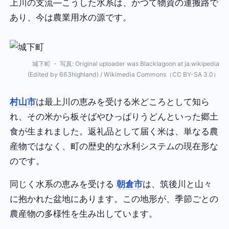
上川の支流—こうした水系は、かつて物資の運搬路で
あり、今は農業用水の源です。
城下町 ・ 写真: Original uploader was Blacklagoon at ja.wikipedia
(Edited by 663highland) / Wikimedia Commons（CC BY-SA 3.0）
村山市
は最上川の恵みを受ける米どころとして知ら
れ、その米から板そばやひっぱりうどんといった郷土
食が生まれました。返礼品として届く米は、単なる農
産物ではなく、町の歴史的な水利システムの現在形な
のです。
同じく水系の恵みを受ける
朝倉市
は、筑後川と山々
に抱かれた盆地にあります。この地形が、季節ごとの
農産物の多様性を生み出しています。