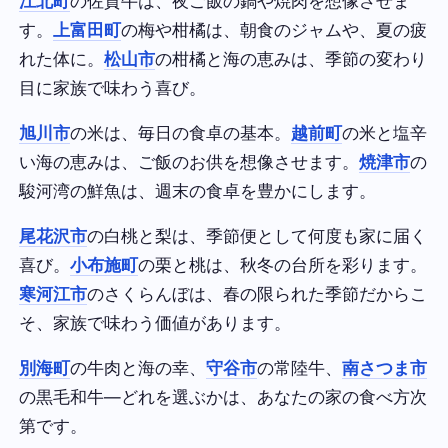
江北町
の佐賀牛は、夜ご飯の鍋や焼肉を想像させま
す。
上富田町
の梅や柑橘は、朝食のジャムや、夏の疲
れた体に。
松山市
の柑橘と海の恵みは、季節の変わり
目に家族で味わう喜び。
旭川市
の米は、毎日の食卓の基本。
越前町
の米と塩辛
い海の恵みは、ご飯のお供を想像させます。
焼津市
の
駿河湾の鮮魚は、週末の食卓を豊かにします。
尾花沢市
の白桃と梨は、季節便として何度も家に届く
喜び。
小布施町
の栗と桃は、秋冬の台所を彩ります。
寒河江市
のさくらんぼは、春の限られた季節だからこ
そ、家族で味わう価値があります。
別海町
の牛肉と海の幸、
守谷市
の常陸牛、
南さつま市
の黒毛和牛—どれを選ぶかは、あなたの家の食べ方次
第です。